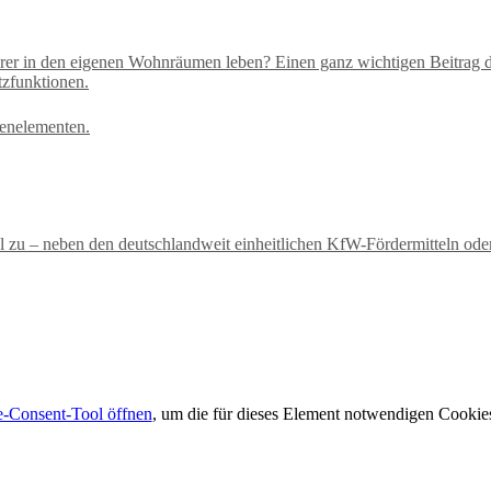
rer in den eigenen Wohnräumen leben? Einen ganz wichtigen Beitrag dazu
zfunktionen.
tel zu – neben den deutschlandweit einheitlichen KfW-Fördermitteln o
-Consent-Tool öffnen
, um die für dieses Element notwendigen Cookies