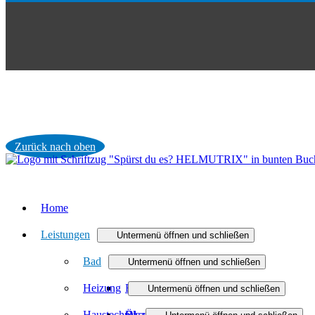
Zurück nach oben
Home
Leistungen
Untermenü öffnen und schließen
Bad
Untermenü öffnen und schließen
Heizung
Badmodernisierung
Untermenü öffnen und schließen
Haustechnik
Barrierefreies Bad
Öl- und Gasheizung