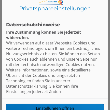
Geschmeidige Haut und Haare
: Weiches
Wasser macht Haut und Haare weich und schön.
Privatsphäre­einstellungen
Weniger Putzaufwand
: Reduziert erheblich
Kalkrückstände auf Armaturen und
Duschabtrennungen.
Datenschutzhinweise
Schutz für Ihre Geräte
: Längere Lebensdauer
Ihre Zustimmung können Sie jederzeit
und weniger Wartungskosten für Ihre
widerrufen.
Haushaltsgeräte.
Wir verwenden auf dieser Webseite Cookies und
Energieeffizienz
: Verhindert Kalkablagerungen
weitere Technologien, um Ihnen ein bestmögliches
in Heizungsanlagen und spart damit
Nutzungserlebnis zu bieten. Sie können das Setzen
Energiekosten.
von Cookies auch ablehnen und unsere Seite nur
mit den technisch notwendigen Cookies nutzen.
Die Enthärtungsanlage verfügt dabei über eine
Weitere Informationen, sowie eine detaillierte
Touchpad-Steuerung, über die alle Informationen
Übersicht der Cookies und eingesetzten
bequem abgerufen und eingegeben werden. Ist sie
Technologien finden Sie in unserer
über LAN oder WLAN mit dem Internet verbunden,
Datenschutzerklärung. Sie können Ihre
kann die Anlage zusätzlich mit der
Einstellungen jederzeit ändern.
kostenlosen
CONEL CLEAR PRO APP
über das
Internet gesteuert und überwacht werden.
Einstellungen öffnen