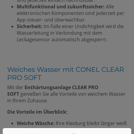
Multifunktional und zukunftssicher:
Alle
elektronischen Komponenten sind jederzeit per
App steuer- und überwachbar.
Sicherheit:
Im Falle einer Undichtigkeit wird die
Wasserleitung in Verbindung mit dem
Leckagesensor automatisch abgesperrt.
Weiches Wasser mit CONEL CLEAR
PRO SOFT
Mit der
Enthärtungsanlage CLEAR PRO
SOFT
genießen Sie alle Vorteile von weichem Wasser
in Ihrem Zuhause.
Die Vorteile im Überblick:
Weiche Wäsche
: Ihre Kleidung bleibt länger weiß
und fühlt sich angenehmer an.